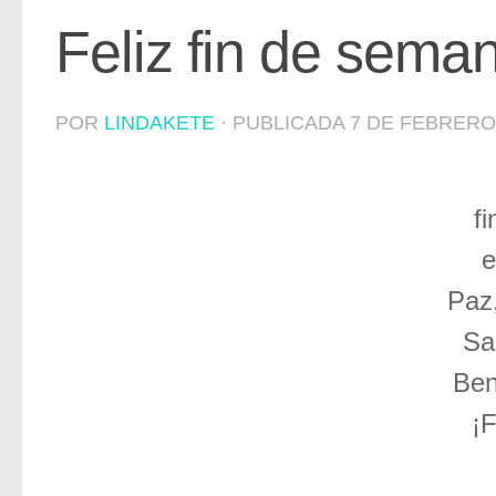
Feliz fin de sema
POR
LINDAKETE
· PUBLICADA
7 DE FEBRERO
f
e
Paz,
Sa
Ben
¡F