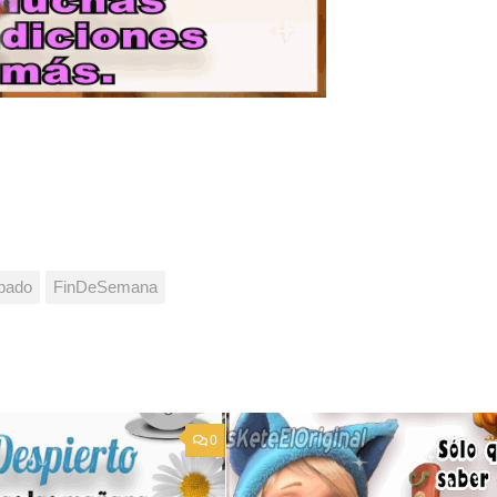
bado
FinDeSemana
0