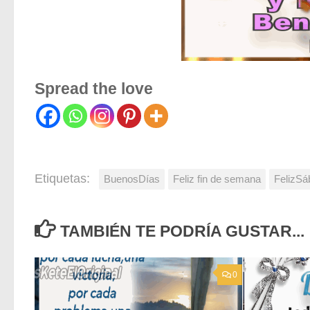
Spread the love
Etiquetas:
BuenosDías
Feliz fin de semana
FelizSá
TAMBIÉN TE PODRÍA GUSTAR...
0