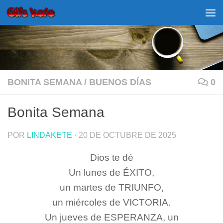
Saltar al contenido
BONITA SEMANA
/
BUENOS DÍAS
0
Bonita Semana
POR
LINDAKETE
·
20 DE OCTUBRE DE 2025
Dios te dé
Un lunes de ÉXITO,
un martes de TRIUNFO,
un miércoles de VICTORIA.
Un jueves de ESPERANZA, un