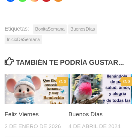
Etiquetas:
BonitaSemana
BuenosDías
InicioDeSemana
TAMBIÉN TE PODRÍA GUSTAR...
0
0
Feliz Viernes
Buenos Días
2 DE ENERO DE 2026
4 DE ABRIL DE 2024