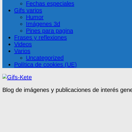
Fechas especiales
Gifs varios
Humor
Imágenes 3d
Pines para pagina
Frases y reflexiones
Videos
Varios
Uncategorized
Política de cookies (UE)
Blog de imágenes y publicaciones de interés gene