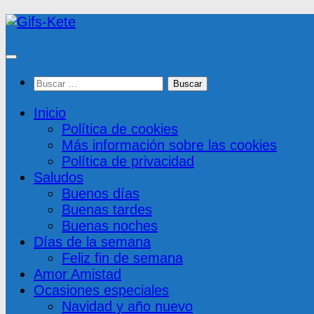
Saltar
al
contenido
Buscar:
Inicio
Política de cookies
Más información sobre las cookies
Política de privacidad
Saludos
Buenos días
Buenas tardes
Buenas noches
Días de la semana
Feliz fin de semana
Amor Amistad
Ocasiones especiales
Navidad y año nuevo