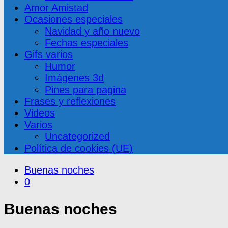
Amor Amistad
Ocasiones especiales
Navidad y año nuevo
Fechas especiales
Gifs varios
Humor
Imágenes 3d
Pines para pagina
Frases y reflexiones
Videos
Varios
Uncategorized
Política de cookies (UE)
Buenas noches
0
Buenas noches