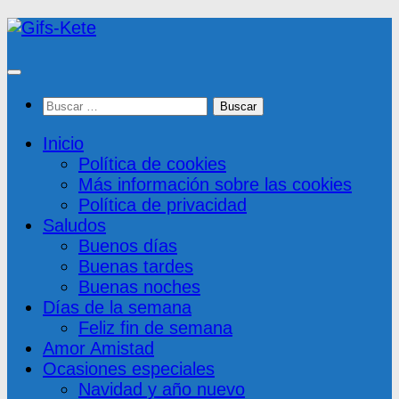
Saltar
al
contenido
Buscar:
Inicio
Política de cookies
Más información sobre las cookies
Política de privacidad
Saludos
Buenos días
Buenas tardes
Buenas noches
Días de la semana
Feliz fin de semana
Amor Amistad
Ocasiones especiales
Navidad y año nuevo