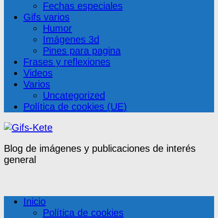
Fechas especiales
Gifs varios
Humor
Imágenes 3d
Pines para pagina
Frases y reflexiones
Videos
Varios
Uncategorized
Política de cookies (UE)
Blog de imágenes y publicaciones de interés
general
Inicio
Política de cookies