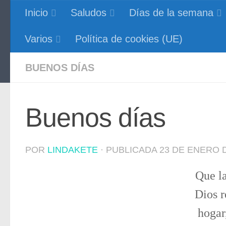
Inicio
Saludos
Días de la semana
Saltar al contenido
Blog de imágen
Varios
Política de cookies (UE)
BUENOS DÍAS
Buenos días
POR
LINDAKETE
· PUBLICADA
23 DE ENERO 
Que la
Dios r
hogar