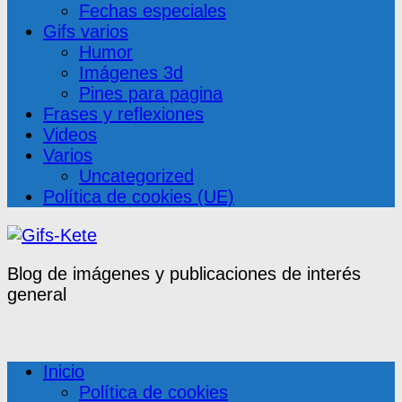
Fechas especiales
Gifs varios
Humor
Imágenes 3d
Pines para pagina
Frases y reflexiones
Videos
Varios
Uncategorized
Política de cookies (UE)
Blog de imágenes y publicaciones de interés
general
Inicio
Política de cookies