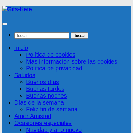
Saltar
al
contenido
Buscar:
Inicio
Política de cookies
Más información sobre las cookies
Política de privacidad
Saludos
Buenos días
Buenas tardes
Buenas noches
Días de la semana
Feliz fin de semana
Amor Amistad
Ocasiones especiales
Navidad y año nuevo