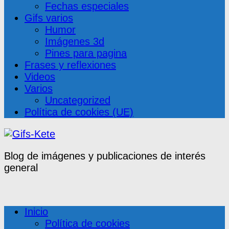
Fechas especiales
Gifs varios
Humor
Imágenes 3d
Pines para pagina
Frases y reflexiones
Videos
Varios
Uncategorized
Política de cookies (UE)
Blog de imágenes y publicaciones de interés
general
Inicio
Política de cookies