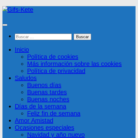
Saltar
al
contenido
Buscar:
Inicio
Política de cookies
Más información sobre las cookies
Política de privacidad
Saludos
Buenos días
Buenas tardes
Buenas noches
Días de la semana
Feliz fin de semana
Amor Amistad
Ocasiones especiales
Navidad y año nuevo