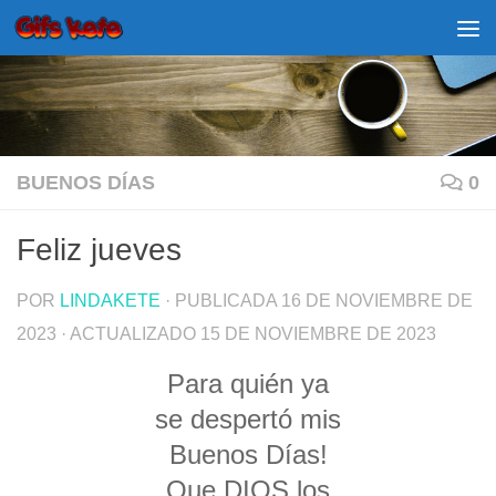
Saltar al contenido
BUENOS DÍAS
0
Feliz jueves
POR
LINDAKETE
· PUBLICADA
16 DE NOVIEMBRE DE
2023
· ACTUALIZADO
15 DE NOVIEMBRE DE 2023
Para quién ya
se despertó mis
Buenos Días!
Que DIOS los