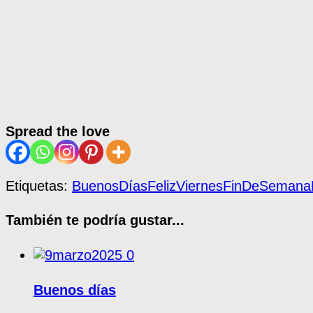
Spread the love
Etiquetas:
BuenosDías
FelizViernes
FinDeSemana
También te podría gustar...
0
Buenos días