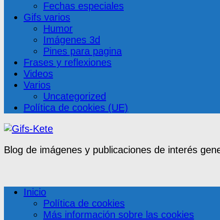
Fechas especiales
Gifs varios
Humor
Imágenes 3d
Pines para pagina
Frases y reflexiones
Videos
Varios
Uncategorized
Política de cookies (UE)
Blog de imágenes y publicaciones de interés gene
Inicio
Política de cookies
Más información sobre las cookies