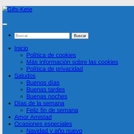
Saltar
al
contenido
Buscar:
Inicio
Política de cookies
Más información sobre las cookies
Política de privacidad
Saludos
Buenos días
Buenas tardes
Buenas noches
Días de la semana
Feliz fin de semana
Amor Amistad
Ocasiones especiales
Navidad y año nuevo